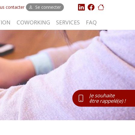
us contacter
Se connecter
TION
COWORKING
SERVICES
FAQ