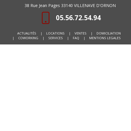
38 Rue Jean Pages 33140 VILLENAVE D'ORNON
05.56.72.54.94
ACTUALITÉS
|
LOCATIONS
|
VENTES
|
DOMICILIATION
|
COWORKING
|
SERVICES
|
FAQ
|
MENTIONS LEGALES